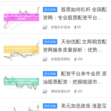
股票如何杠杆 全国配
易倍策略
资网：专业股票配资平台，
助您财富增值！
炒股杠杆是啥
65
天创优配 文商期货配
易倍策略
资网服务质量探析：优势与
风险并存，究竟好不好？
炒股配资网站
156
配资平台来牛金所 原
易倍策略
油股票配资：把握能源市场
机遇，实现投资增值新策略
网络炒股杠杆
115
美元加息政策 涨盈宝
易倍策略