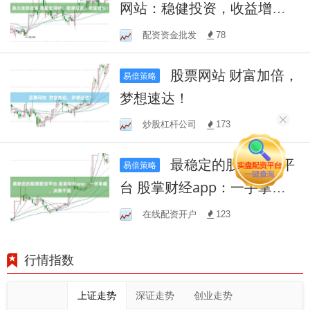
网站：稳健投资，收益增
长！
配资资金批发
78
股票网站 财富加倍，
易倍策略
梦想速达！
炒股杠杆公司
173
最稳定的股票配资平
易倍策略
台 股掌财经app：一手掌
握，决策千里
在线配资开户
123
行情指数
上证走势
深证走势
创业走势