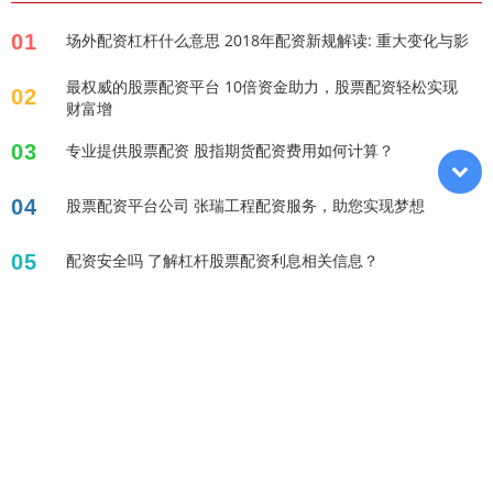
01
场外配资杠杆什么意思 2018年配资新规解读: 重大变化与影
最权威的股票配资平台 10倍资金助力，股票配资轻松实现
02
财富增
03
专业提供股票配资 股指期货配资费用如何计算？
04
股票配资平台公司 张瑞工程配资服务，助您实现梦想
05
配资安全吗 了解杠杆股票配资利息相关信息？
标签列表
网上股票交易平台
恒指期货配资平台
期货无锡配资
股票配资投资