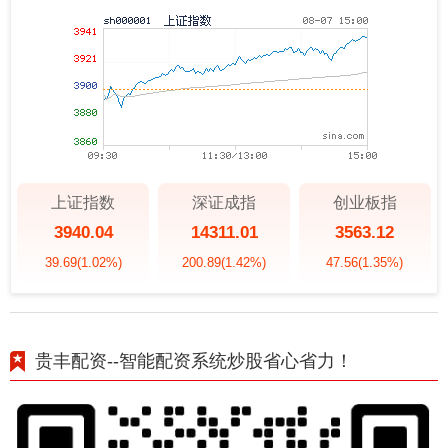
上证指数
深证成指
创业板指
3940.04
14311.01
3563.12
39.69
(1.02%)
200.89
(1.42%)
47.56
(1.35%)
贵丰配资--智能配资系统炒股省心省力！