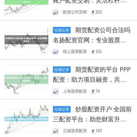
账户配资交易：灵活杠杆，
放大收益！
配资公司官网
202
期货配资公司合法吗
恒晟证券
名扬配资官网：专业股票配
资平台
线上股票配资
151
期货配资的平台 PPP
恒晟证券
配资：助力项目融资，共享
发展机遇
上海股票配资
74
炒股配资开户 全国前
恒晟证券
三配资平台：助您财富升
级！
正规股票配资
192