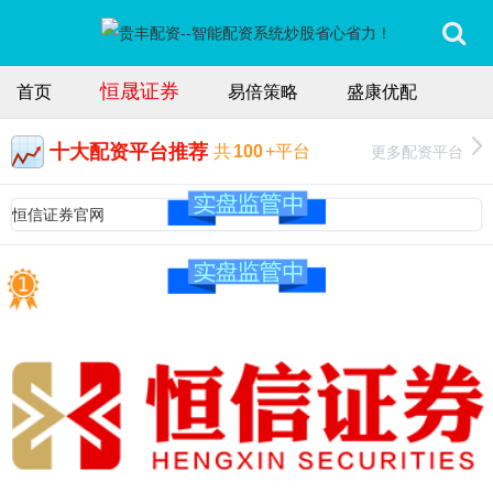
恒晟证券
首页
易倍策略
盛康优配
十大配资平台推荐
更多配资平台
共
100
+平台
恒信证券官网